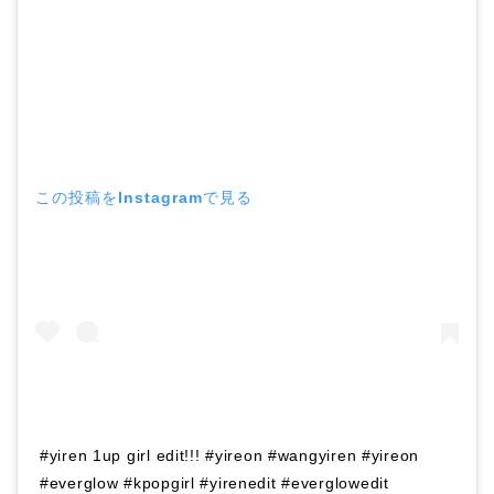
この投稿をInstagramで見る
#yiren 1up girl edit!!! #yireon #wangyiren #yireon
#everglow #kpopgirl #yirenedit #everglowedit