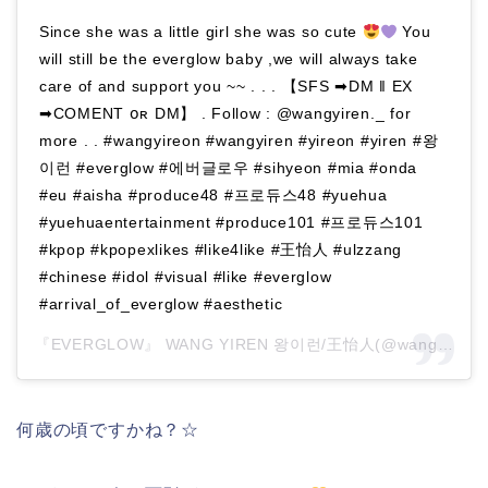
Since she was a little girl she was so cute
You
will still be the everglow baby ,we will always take
care of and support you ~~ . . . 【SFS ➡DM ‖ EX
➡COMENT օʀ DM】 . Follow : @wangyiren._ for
more . . #wangyireon #wangyiren #yireon #yiren #왕
이런 #everglow #에버글로우 #sihyeon #mia #onda
#eu #aisha #produce48 #프로듀스48 #yuehua
#yuehuaentertainment #produce101 #프로듀스101
#kpop #kpopexlikes #like4like #王怡人 #ulzzang
#chinese #idol #visual #like #everglow
#arrival_of_everglow #aesthetic
『EVERGLOW』 WANG YIREN 왕이런/王怡人(@wangyiren._)がシェアした投稿 –
何歳の頃ですかね？☆