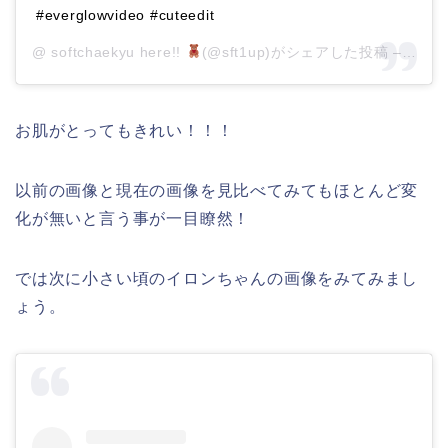
#everglowvideo #cuteedit
@ softchaekyu here!!
(@sft1up)がシェアした投稿 –
201
お肌がとってもきれい！！！
以前の画像と現在の画像を見比べてみてもほとんど変
化が無いと言う事が一目瞭然！
では次に小さい頃のイロンちゃんの画像をみてみまし
ょう。