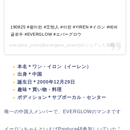
190825 #왕이런 #王怡人 #이런 #YIREN #イロン #에버
글로우 #EVERGLOW #エバーグロウ
everglow_yiren(@everglow_yirenn)がシェアした投稿 –
201
本名＊ワン・イロン（イーレン）
出身＊中国
誕生日＊2000年12月29日
趣味＊買い物・料理
ポディション＊サブボーカル・センター
唯一の中国人メンバーで、EVERGLOWのマンネです
イーロンちゃんといえば
Produce48参加しいていたこ