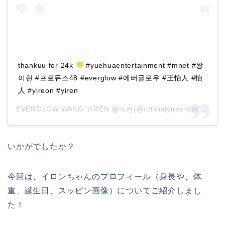
thankuu for 24k
#yuehuaentertainment #mnet #왕
이런 #프로듀스48 #everglow #에버글로우 #王怡人 #怡
人 #yireon #yiren
EVERGLOW WANG YIREN 왕이런(@officialyireon)がシェアした投稿 –
いかがでしたか？
今回は、イロンちゃんのプロフィール（身長や、体
重、誕生日、スッピン画像）についてご紹介しまし
た！