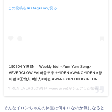
この投稿をInstagramで見る
190904 YIREN – Weekly Idol <Yum Yum Song>
#EVERGLOW #에버글로우 #YIREN #WANGYIREN #왕
이런 #王怡人 #怡人#이런 #WANGYIREON #YIREON
YIREN EVERGLOW
(@_wangyiren)がシェアした投稿 –
201
そんなイロンちゃんの体重は何キロなのか気になると