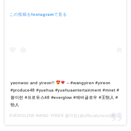
この投稿をInstagramで見る
yeonwoo and yireon!!
– #wangyiren #yireon
#produce48 #yuehua #yuehuaentertainment #mnet #
왕이런 #프로듀스48 #everglow #에버글로우 #王怡人 #
怡人
EVERGLOW WANG YIREN 왕이런(@officialyireon)がシェアした投稿 –