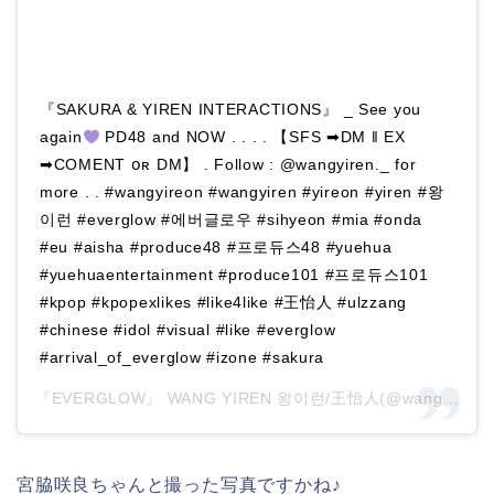
『SAKURA & YIREN INTERACTIONS』 _ See you
again
PD48 and NOW . . . . 【SFS ➡DM ‖ EX
➡COMENT օʀ DM】 . Follow : @wangyiren._ for
more . . #wangyireon #wangyiren #yireon #yiren #왕
이런 #everglow #에버글로우 #sihyeon #mia #onda
#eu #aisha #produce48 #프로듀스48 #yuehua
#yuehuaentertainment #produce101 #프로듀스101
#kpop #kpopexlikes #like4like #王怡人 #ulzzang
#chinese #idol #visual #like #everglow
#arrival_of_everglow #izone #sakura
『EVERGLOW』 WANG YIREN 왕이런/王怡人(@wangyiren._)がシェアした投稿 –
宮脇咲良ちゃんと撮った写真ですかね♪