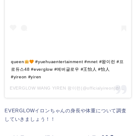
queen
#yuehuaentertainment #mnet #왕이런 #프
로듀스48 #everglow #에버글로우 #王怡人 #怡人
#yireon #yiren
EVERGLOW WANG YIREN 왕이런(@officialyireon)がシェアした投稿 –
EVERGLOWイロンちゃんの身長や体重について調査
していきましょう！！