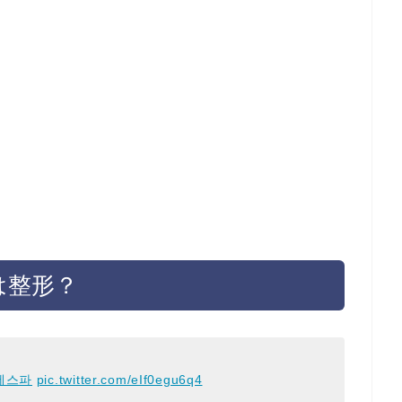
は整形？
에스파
pic.twitter.com/eIf0egu6q4