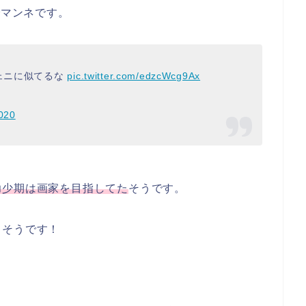
でマンネです。
ジェニに似てるな
pic.twitter.com/edzcWcg9Ax
020
幼少期は画家を目指してた
そうです。
るそうです！