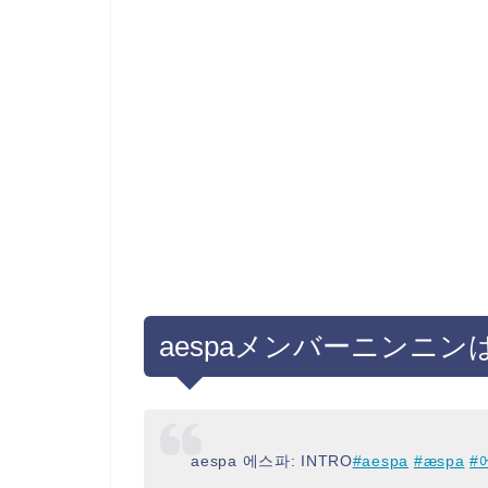
aespaメンバーニンニン
aespa 에스파: INTRO
#aespa
#æspa
#