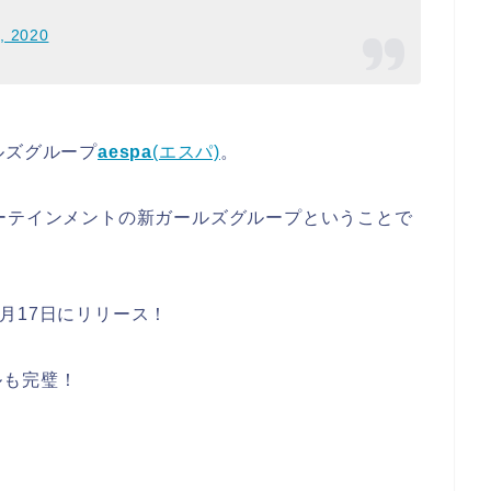
, 2020
ルズグループ
aespa
(エスパ)
。
エンターテインメントの新ガールズグループということで
1月17日にリリース！
ルも完璧！