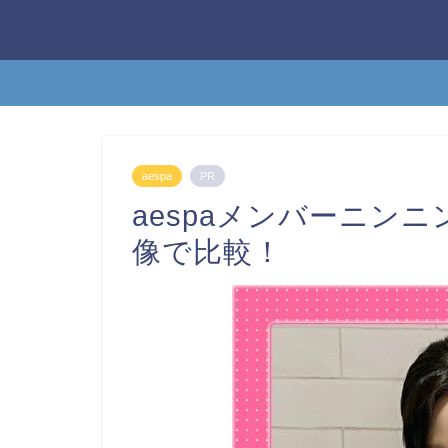
aespa
PR
aespaメンバーニン
像で比較！