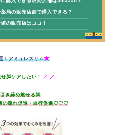
に購入できる販売店舗はamazon？
や薬局の販売店舗で購入できる？
安値の販売店はココ！
★
題！アミュレスリム
痩せ脚ケアしたい！
／
／
と引き締め魅せる脚
液の流れ促進・血行促進♡♡♡