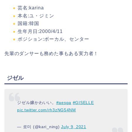
芸名:karina
本名:ユ・ジミン
国籍:韓国
生年月日:2000/4/11
ポジション
:ボーカル、センター
先輩のダンサーも務めた事もある実力者！
ジゼル
ジゼル嬢かわいい。
#aespa
#GISELLE
pic.twitter.com/rh3zNG54NM
— 로미 (@kari_ning)
July 9, 2021