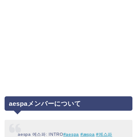
aespaメンバーについて
aespa 에스파: INTRO
#aespa
#æspa
#에스파