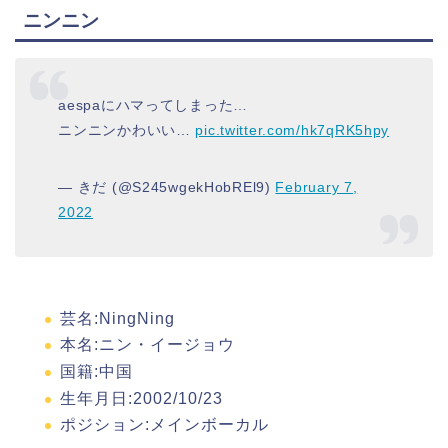
ニンニン
aespaにハマってしまった…
ニンニンかわいい…
pic.twitter.com/hk7qRK5hpy
— きだ (@S245wgekHobREl9)
February 7,
2022
芸名:NingNing
本名:ニン・イージョウ
国籍:中国
生年月日:2002/10/23
ポジション
:メインボーカル