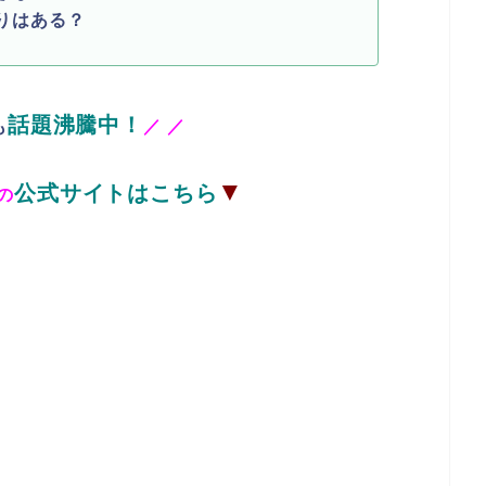
りはある？
話題沸騰中！
も
／
／
▼
公式サイトはこちら
の