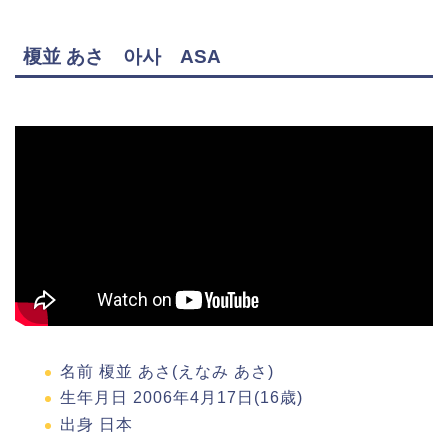
榎並 あさ 아사 ASA
名前 榎並 あさ(えなみ あさ)
生年月日 2006年4月17日(16歳)
出身 日本