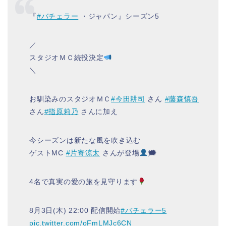
『
#バチェラー
・ジャパン』シーズン5
／
スタジオＭＣ続投決定
＼
お馴染みのスタジオＭＣ
#今田耕司
さん
#藤森慎吾
さん
#指原莉乃
さんに加え
今シーズンは新たな風を吹き込む
ゲストMC
#片寄涼太
さんが登場
🗯
4名で真実の愛の旅を見守ります
8月3日(木) 22:00 配信開始
#バチェラー5
pic.twitter.com/oFmLMJc6CN