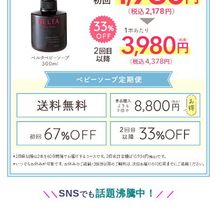
SNS
話題沸騰中！
＼
＼
でも
／
／