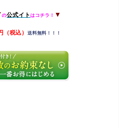
ア
▼
公式イト
の
はコチラ！
80円（税込）
送料無料！！！