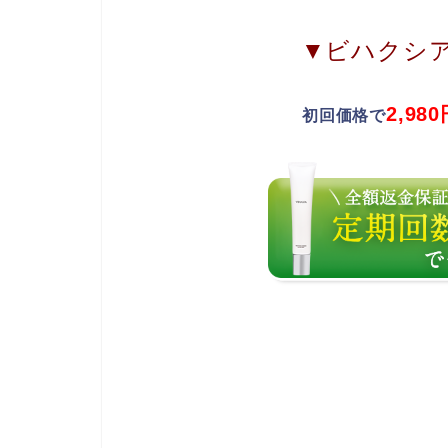
▼ビハクシ
2,9
初回価格で