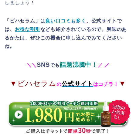
しましょう！
「ビハセラム」は
良い口コミも多く
、公式サイトで
は、
お得な割引
なども紹介されているので、興味のあ
るかたは、ぜひこの機会に申し込んでみてください
ね。
SNS
話題沸騰中！
＼
＼
でも
／
／
▼ビハセラム
▼
公式サイト
の
はコチラ！