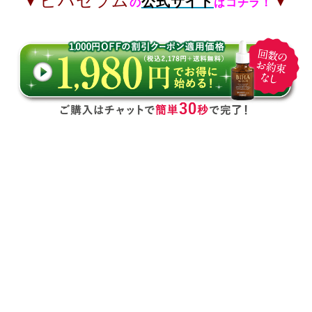
▼ビハセラム
▼
公式サイト
の
はコチラ！