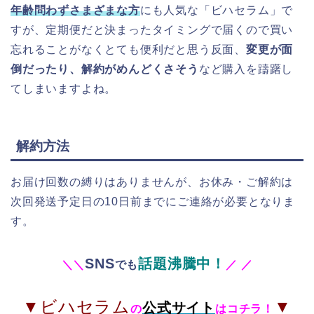
年齢問わずさまざまな方
にも人気な「ビハセラム」で
すが、定期便だと決まったタイミングで届くので買い
忘れることがなくとても便利だと思う反面、
変更が面
倒だったり、解約がめんどくさそう
など購入を躊躇し
てしまいますよね。
解約方法
お届け回数の縛りはありませんが、お休み・ご解約は
次回発送予定日の10日前までにご連絡が必要となりま
す。
SNS
話題沸騰中！
＼
＼
でも
／
／
▼ビハセラム
▼
公式サイト
の
はコチラ！