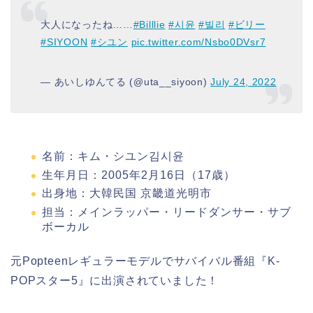
大人になったね……
#Billlie
#시윤
#빌리
#ビリー
#SIYOON
#シユン
pic.twitter.com/Nsbo0DVsr7
— あいしゆんてる (@uta__siyoon)
July 24, 2022
名前：キム・シユン김시윤
生年月日：2005年2月16日（17歳）
出身地：大韓民国 京畿道光明市
担当：メインラッパー・リードダンサー・サブ
ボーカル
元Popteenレギュラーモデルでサバイバル番組『K-
POPスター5』に出演されていました！