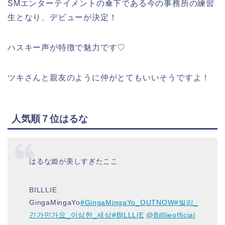
SMエンターテイメントの傘下である今の事務所の練習
生となり、デビューが決定！
ハスキー声が特徴で魅力です♡
ツキさんと親友のように仲がとてもいいそうですよ！
人気順７位はるな
はるな姫が美しすぎたここ
BILLLIE
GingaMingaYo
#GingaMingaYo_OUTNOW
#빌리_
긴가민가요_이상한_세상
#BILLLIE
@Billlieofficial