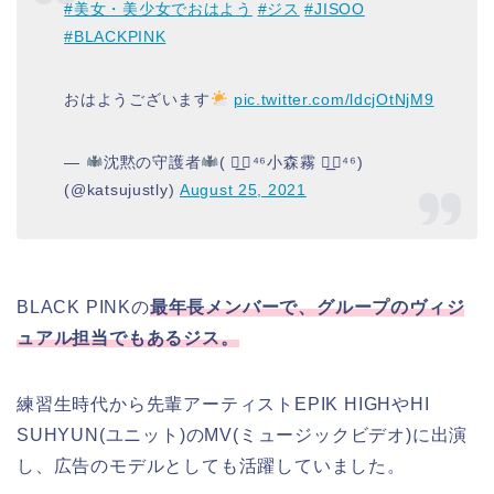
#美女・美少女でおはよう
#ジス
#JISOO
#BLACKPINK
おはようございます
pic.twitter.com/ldcjOtNjM9
—
沈黙の守護者
( ◢͟￨⁴⁶小森霧 ◢͟￨⁴⁶)
(@katsujustly)
August 25, 2021
BLACK PINKの
最年長メンバーで、グループのヴィジ
ュアル担当でもあるジス。
練習生時代から先輩アーティストEPIK HIGHやHI
SUHYUN(ユニット)のMV(ミュージックビデオ)に出演
し、広告のモデルとしても活躍していました。