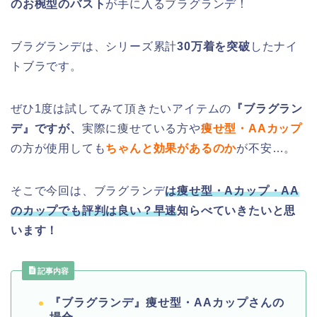
のお椀型のバスト
が手に入るブラグランデ！
ブラグランデは、シリーズ累計
30万着を突破
したナイ
トブラです。
ぜひ1度は試してみて頂きたいアイテムの
『ブラグラン
デ』ですが、
実際に痩せている方や
痩せ型・AAカップ
の方が使用しても
ちゃんと効果があるのか
が不安…。
そこで今回は、ブラグランデ
は痩せ型・Aカップ・AA
のカップでも評判は良い？早速
知らべていきたいと思
います！
記事内容
『ブラグランデ』痩せ型・AAカップさんの