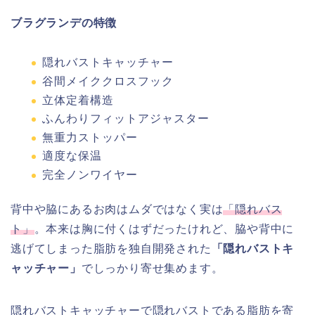
ブラグランデの特徴
隠れバストキャッチャー
谷間メイククロスフック
立体定着構造
ふんわりフィットアジャスター
無重力ストッパー
適度な保温
完全ノンワイヤー
背中や脇にあるお肉はムダではなく実は
「隠れバス
ト」
。
本来は胸に付くはずだったけれど、脇や背中に
逃げてしまった脂肪を
独自開発された
「隠れバストキ
ャッチャー」
で
しっかり寄せ集めます。
隠れバストキャッチャーで隠れバストである脂肪を寄