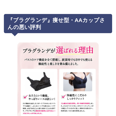
『ブラグランデ』痩せ型・AAカップさ
んの悪い評判