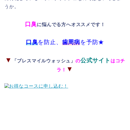
うか。
口臭
に悩んでる方へオススメです！
口臭
を防止、
歯周病
を予防★
▼
公式サイト
「ブレスマイルウォッシュ」
の
はコチ
▼
ラ！