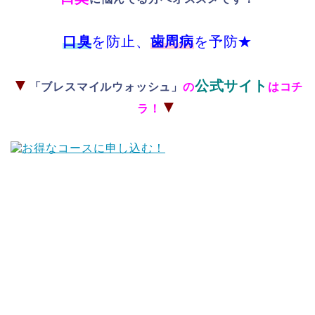
口臭
を防止、
歯周病
を予防★
▼
公式サイト
「ブレスマイルウォッシュ」
の
はコチ
▼
ラ！