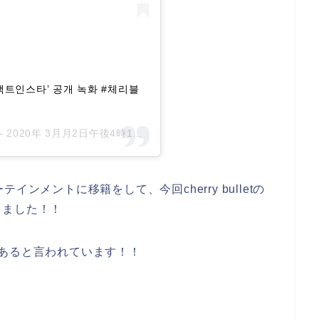
s ‘팩트인스타’ 공개 녹화 #체리블
–
2020年 3月月2日午後4時10分PST
ンメントに移籍をして、今回cherry bulletの
りました！！
あると言われています！！