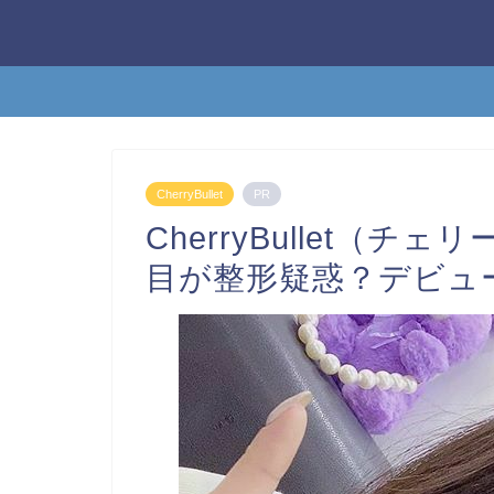
CherryBullet
PR
CherryBullet（
目が整形疑惑？デビュ