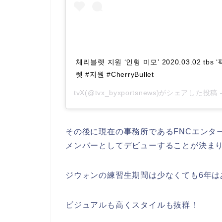
체리블렛 지원 ‘인형 미모’ 2020.03.02 tb
렛 #지원 #CherryBullet
tvX(@tvx_byxportsnews)がシェアした投稿 
その後に現在の事務所であるFNCエンターテイ
メンバーとしてデビューすることが決ま
ジウォンの練習生期間は少なくても6年は
ビジュアルも高くスタイルも抜群！