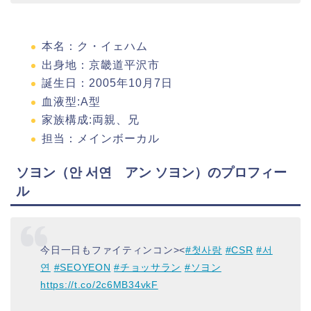
本名：ク・イェハム
出身地：京畿道平沢市
誕生日：2005年10月7日
血液型:A型
家族構成:両親、兄
担当：メインボーカル
ソヨン（안 서연 アン ソヨン）のプロフィー
ル
今日一日もファイティンコン><
#첫사랑
#CSR
#서
연
#SEOYEON
#チョッサラン
#ソヨン
https://t.co/2c6MB34vkF