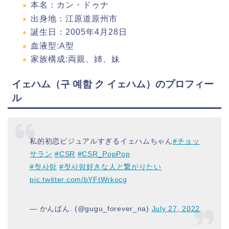
本名：カン・ドゥナ
出身地：江原道原州市
誕生日：2005年4月28日‎
血液型:A型
家族構成:両親、姉、妹
イェハム（구 예함 ク イェハム）のプロフィー
ル
私的初恋ビジュアルすぎるイェハムちゃん
#チョッ
サラン
#CSR
#CSR_PopPop
#첫사랑
#첫사랑好きな人と繋がりたい
pic.twitter.com/bYFtWrkocg
— かんぱん. (@gugu_forever_na)
July 27, 2022