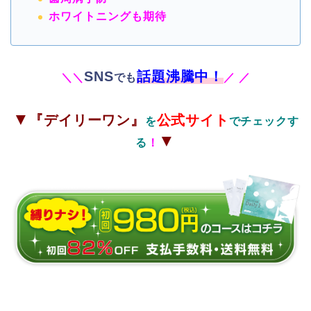
ホワイトニングも期待
SNS
話題沸騰中！
＼
＼
でも
／
／
▼
『デイリーワン』
公式サイト
を
でチェックす
▼
る
！