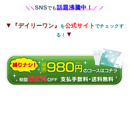
SNS
話題沸騰中！
＼
＼
でも
／
／
▼
『デイリーワン』
公式サイト
を
でチェックす
▼
る
！