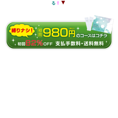
▼
る
！