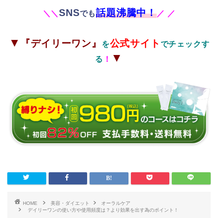
SNS
話題沸騰中！
＼
＼
でも
／
／
▼
『デイリーワン』
公式サイト
を
でチェックす
▼
る
！
HOME
美容・ダイエット
オーラルケア
デイリーワンの使い方や使用頻度は？より効果を出す為のポイント！