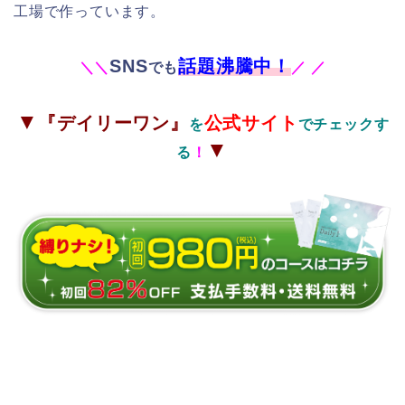
工場で作っています。
SNS
話題沸騰中！
＼
＼
でも
／
／
▼
『デイリーワン』
公式サイト
を
でチェックす
▼
る
！