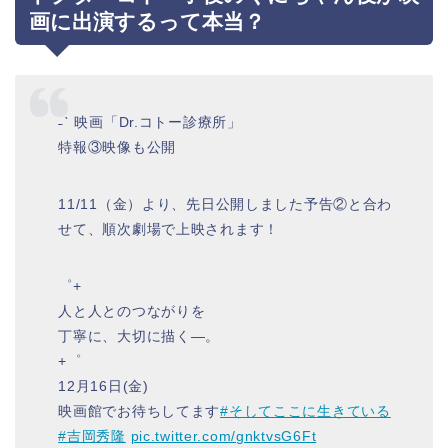
画に出演するって本当？
˗ˋ 映画「Dr.コトー診療所」
特報③映像も公開
11/11（金）より、先日公開しました予告②と合わ
せて、順次劇場で上映されます！
゜+
人と人とのつながりを
丁寧に、大切に描く―。
+゜
12月16日(金)
映画館でお待ちしてます
#そしてここに生きている
#吉岡秀隆
pic.twitter.com/gnktvsG6Ft