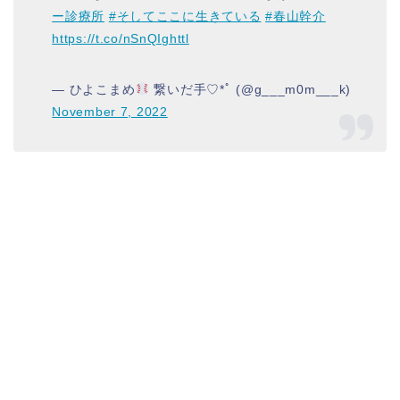
ー診療所
#そしてここに生きている
#春山幹介
https://t.co/nSnQIghttl
— ひよこまめ
繋いだ手♡*ﾟ (@g___m0m___k)
November 7, 2022