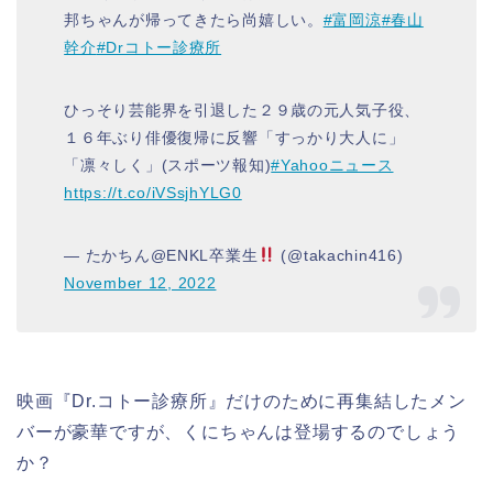
邦ちゃんが帰ってきたら尚嬉しい。
#富岡涼
#春山
幹介
#Drコトー診療所
ひっそり芸能界を引退した２９歳の元人気子役、
１６年ぶり俳優復帰に反響「すっかり大人に」
「凛々しく」(スポーツ報知)
#Yahooニュース
https://t.co/iVSsjhYLG0
— たかちん@ENKL卒業生
(@takachin416)
November 12, 2022
映画『Dr.コトー診療所』だけのために再集結したメン
バーが豪華ですが、くにちゃんは登場するのでしょう
か？