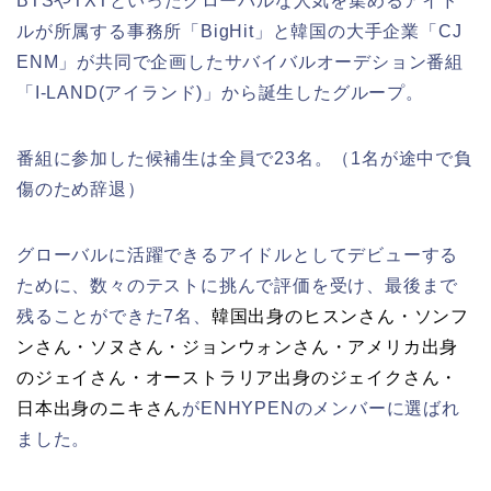
BTSやTXTといったグローバルな人気を集めるアイド
ルが所属する事務所
「BigHit」
と韓国の大手企業
「CJ
ENM」
が共同で企画したサバイバルオーデション番組
「I-LAND(アイランド)」から誕生したグループ
。
番組に参加した候補生は全員で23名。
（1名が途中で負
傷のため辞退）
グローバルに活躍できるアイドルとしてデビューする
ために、数々のテストに挑んで評価を受け、
最後まで
残ることができた7名、
韓国出身のヒスンさん・ソンフ
ンさん・ソヌさん・ジョンウォンさん・アメリカ出身
のジェイさん・オーストラリア出身のジェイクさん・
日本出身のニキさん
がENHYPENのメンバーに選ばれ
ました。