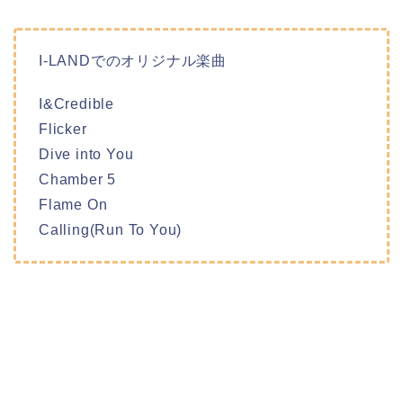
I-LANDでのオリジナル楽曲
I&Credible
Flicker
Dive into You
Chamber 5
Flame On
Calling(Run To You)