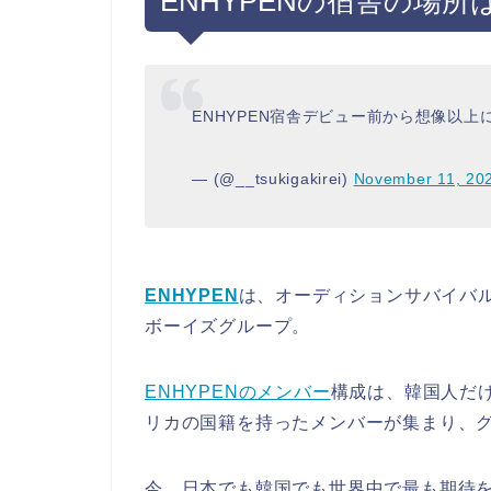
ENHYPENの宿舎の場所
ENHYPEN宿舎デビュー前から想像以
— (@__tsukigakirei)
November 11, 20
ENHYPEN
は、オーディションサバイバル番
ボーイズグループ。
ENHYPENのメンバー
構成は、韓国人だ
リカの国籍を持ったメンバーが集まり、
今、日本でも韓国でも世界中で最も期待