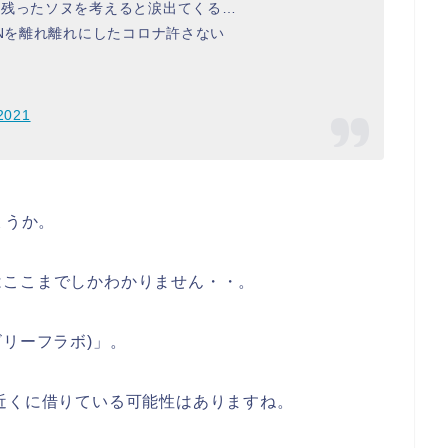
人残ったソヌを考えると涙出てくる…
ENを離れ離れにしたコロナ許さない
2021
ょうか。
はここまでしかわかりません・・。
(ビリーフラボ)」。
近くに借りている可能性はありますね。