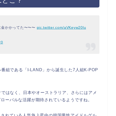
はどこ？
上に金かかってた〜〜〜
pic.twitter.com/aVKeyw20lu
20
組である「I-LAND」から誕生した7人組K-POP
けではなく、日本やオーストラリア、さらにはアメ
グローバルな活躍が期待されているようですね。
をされている人気急上昇中の韓国男性アイドルグル