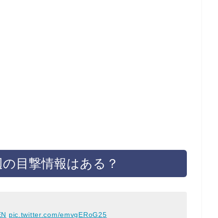
近辺の目撃情報はある？
EN
pic.twitter.com/emvgERoG25