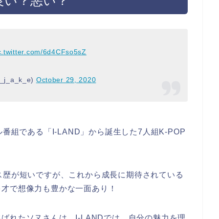
は良い？悪い？
c.twitter.com/6d4CFso5sZ
j_a_k_e)
October 29, 2020
組である「I-LAND」から誕生した7人組K-POP
ス歴が短いですが、これから成長に期待されている
多才で想像力も豊かな一面あり！
ばれたソヌさんは、I-LANDでは、自分の魅力を理