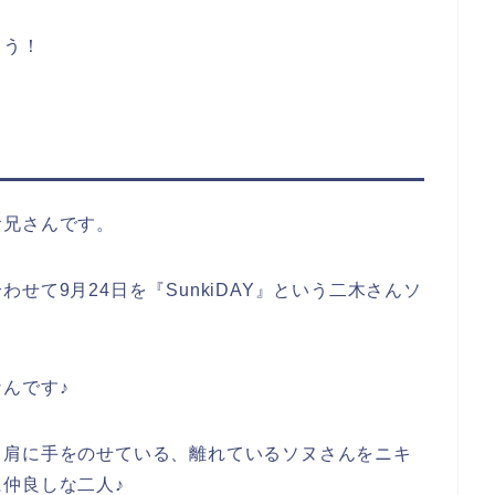
ょう！
お兄さんです。
せて9月24日を『SunkiDAY』という二木さんソ
んです♪
、肩に手をのせている、離れているソヌさんをニキ
仲良しな二人♪