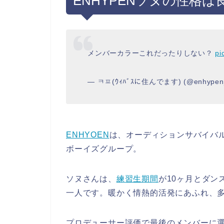
ENHYPENソヌの性格
メンバーカラーこれだったりしない？
pi
— ㅋㅍ(ｳｨﾊﾞｽに住んでます) (@enhypen_
ENHYOEN
は、オーディションサバイバル番
ボーイズグループ。
ソヌさんは、
練習生期間
が10ヶ月とダン
一人です。暖かく情熱的活発にあふれ、
プロデューサー評価で最後のメンバーに選