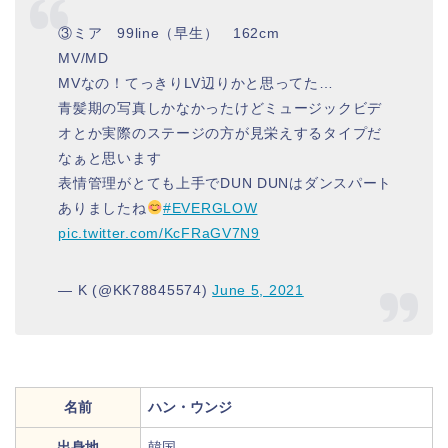
③ミア 99line（早生） 162cm
MV/MD
MVなの！てっきりLV辺りかと思ってた…
青髪期の写真しかなかったけどミュージックビデ
オとか実際のステージの方が見栄えするタイプだ
なぁと思います
表情管理がとても上手でDUN DUNはダンスパート
ありましたね
#EVERGLOW
pic.twitter.com/KcFRaGV7N9
— K (@KK78845574)
June 5, 2021
名前
ハン・ウンジ
出身地
韓国