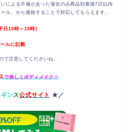
違いによる不備があった場合のみ
商
品到着後7日以内
メール、
から連絡する
ことで対応してもらえます。
：平日10時～18時）
メールに記載
ので注意してくださいね。
ス
で美しくボディメイク！
レ
ギ
ン
ス
公式サイト
★／