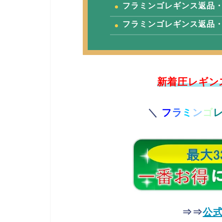
フラミンゴレギンス返品
フラミンゴレギンス返品
新着圧レギン
＼
フ
ラ
ミ
ン
ゴ
⇒⇒
公