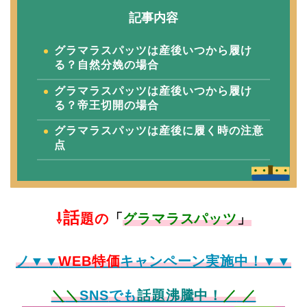
記事内容
グラマラスパッツは産後いつから履け
る？自然分娩の場合
グラマラスパッツは産後いつから履け
る？帝王切開の場合
グラマラスパッツは産後に履く時の注意
点
話
⇩
題の
「
グラマラスパッツ
」
ノ
▼▼
WEB特価
キャンペーン実施中！▼▼
＼
＼
SNS
でも
話題沸騰中！
／
／