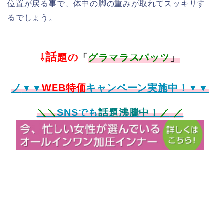
位置が戻る事で、
体中の脚の重みが取れてスッキリす
るでしょう。
話
⇩
題の
「
グラマラスパッツ
」
ノ
▼▼
WEB特価
キャンペーン実施中！▼▼
＼
＼
SNS
でも
話題沸騰中！
／
／