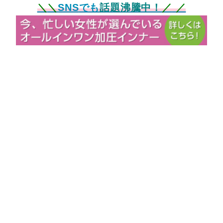
＼
＼
SNS
でも
話題沸騰中！
／
／