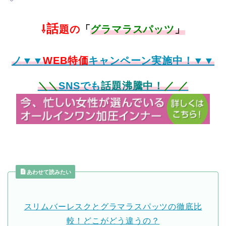
話
⇩
題の
「
グラマラスパッツ
」
ノ
▼▼
WEB特価
キャンペーン実施中！▼▼
＼
＼
SNS
でも
話題沸騰中！
／
／
あわせて読みたい
スリムバーレスクとグラマラスパッツの徹底比
較！どこがどう違うの？