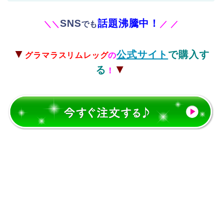
SNS
話題沸騰中！
＼
＼
でも
／
／
▼
公式サイト
で購入す
グラマラスリムレッグ
の
▼
る
！