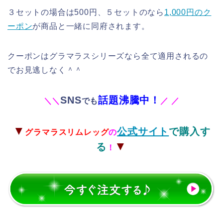
３セットの場合は500円、５セットのなら
1,000円のク
ーポン
が商品と一緒に同府されます。
クーポンはグラマラスシリーズなら全て適用されるの
でお見逃しなく＾＾
SNS
話題沸騰中！
＼
＼
でも
／
／
▼
公式サイト
で購入す
グラマラスリムレッグ
の
▼
る
！