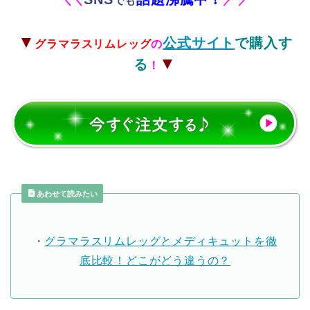
＼
＼
でも
／
／
▼
公式サイト
で購入す
グラマラスリムレッグ
の
▼
る
！
あわせて読みたい
・
グラマラスリムレッグとメディキュットを徹
底比較！どこがどう違うの？