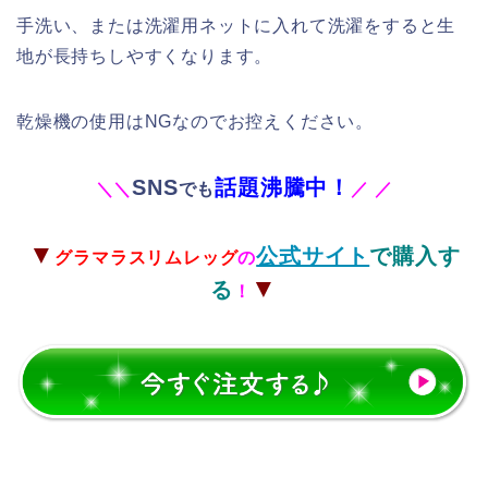
手洗い、または洗濯用ネットに入れて洗濯をすると生
地が長持ちしやすくなります。
乾燥機の使用はNGなのでお控えください。
SNS
話題沸騰中！
＼
＼
でも
／
／
▼
公式サイト
で購入す
グラマラスリムレッグ
の
▼
る
！