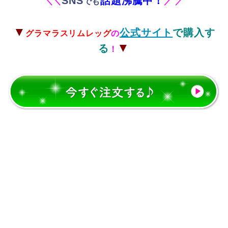
SNS
話題沸騰中！
＼
＼
でも
／
／
▼
公式サイト
で購入す
グラマラスリムレッグ
の
▼
る
！