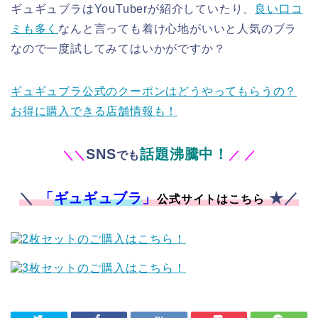
ギュギュブラはYouTuberが紹介していたり、
良い口コ
ミも多く
なんと言っても着け心地がいいと人気のブラ
なので一度試してみてはいかがですか？
ギュギュブラ公式のクーポンはどうやってもらうの？
お得に購入できる店舗情報も！
SNS
話題沸騰中！
＼
＼
でも
／
／
＼
「
ギュギュブラ
」
★／
公式サイトはこちら