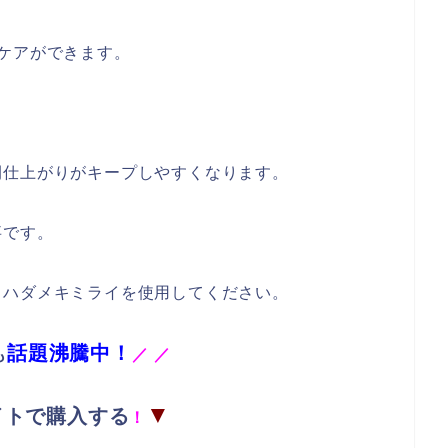
ケアができます。
間仕上がりがキープしやすくなります。
事です。
らハダメキミライを使用してください。
話題沸騰中！
も
／
／
▼
イトで購入する
！