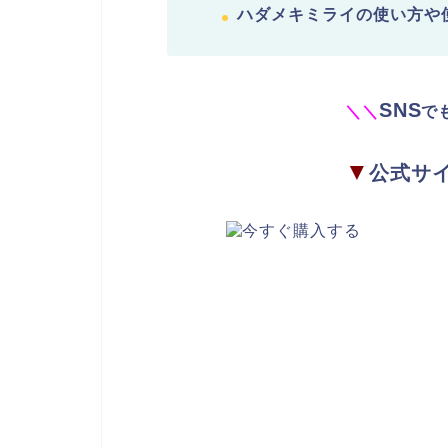
ハダメキミライの使い方や
SNS
＼
＼
で
▼
公式サ