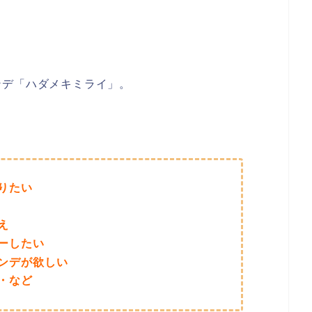
ンデ「ハダメキミライ」。
りたい
え
ーしたい
ンデが欲しい
・など