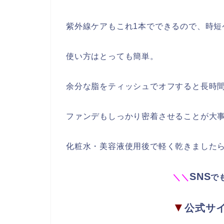
紫外線ケアもこれ1本でできるので、時短
使い方はとっても簡単。
余分な脂をティッシュでオフすると長時
ファンデもしっかり密着させることが大
化粧水・美容液使用後で軽く乾きました
SNS
＼
＼
で
▼
公式サ