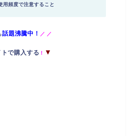
使用頻度で注意すること
話題沸騰中！
も
／
／
▼
イトで購入する
！