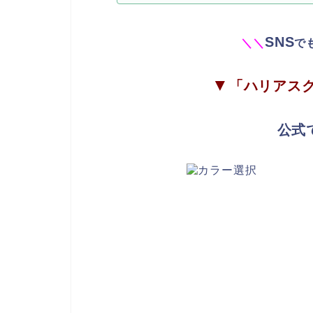
SNS
＼
＼
で
▼
「ハリアス
公式