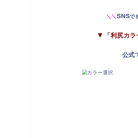
SNS
＼
＼
で
▼
「利尻カラ
公式