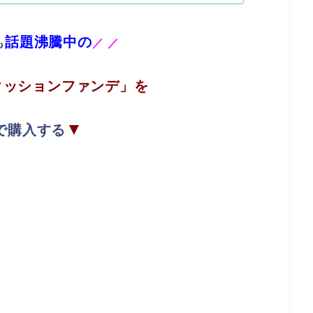
話題沸騰中の
も
／
／
クッションファンデ」を
▼
で購入する