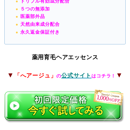
トリプル有効成分配合
５つの無添加
医薬部外品
天然由来成分配合
永久返金保証付き
薬用育毛ヘアエッセンス
▼
▼
「へアージュ
」
公式サイト
の
はコチラ！