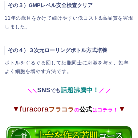
その３）GMPレベル安全検査クリア
11年の歳月をかけて続けやすい低コスト&高品質を実現
しました。
その４）３次元ローリングボトル方式培養
ボトルをぐるぐる回して細胞同士に刺激を与え、効率
よく細胞を増やす方法です。
SNS
話題沸騰中！
＼
＼
でも
／
／
▼furacora
▼
フラコラ
公式
の
はコチラ！