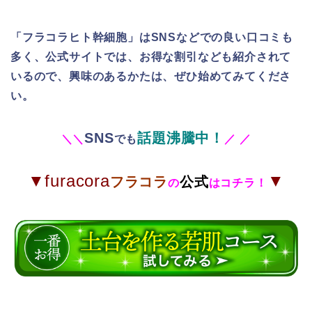
「フラコラヒト幹細胞」はSNSなどでの良い口コミも
多く、公式サイトでは、お得な割引なども紹介されて
いるので、興味のあるかたは、ぜひ始めてみてくださ
い。
SNS
話題沸騰中！
＼
＼
でも
／
／
▼furacora
▼
フラコラ
公式
の
はコチラ！