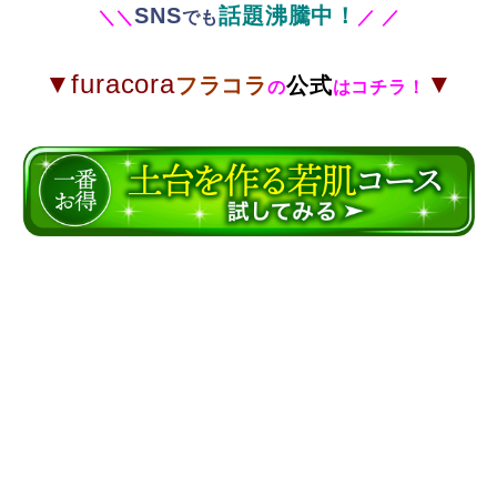
SNS
話題沸騰中！
＼
＼
でも
／
／
▼furacora
▼
フラコラ
公式
の
はコチラ！