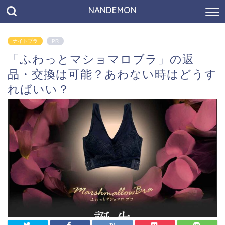
NANDEMON
ナイトブラ
PR
「ふわっとマショマロブラ」の返
品・交換は可能？あわない時はどうす
ればいい？