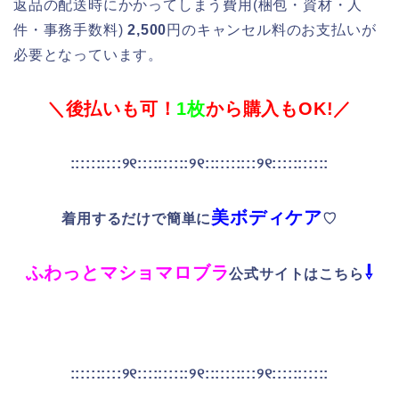
返品の配送時にかかってしまう費用(梱包・資材・人
件・事務手数料)
2,500
円のキャンセル料のお支払いが
必要
となっています。
＼後払いも可！
1枚
から購入もOK!／
::::::::::୨୧::::::::::୨୧::::::::::୨୧:::::::::::
美ボディケア
着用するだけで簡単に
♡
ふわっとマショマロブラ
⇩
公式サイトはこちら
::::::::::୨୧::::::::::୨୧::::::::::୨୧:::::::::::