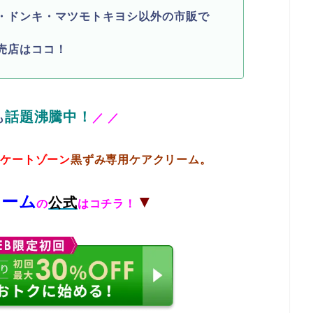
・ドンキ・マツモトキヨシ以外の市販で
売店はココ！
話題沸騰中！
も
／
／
リケートゾーン
黒ずみ専用ケアクリーム。
リーム
▼
公式
の
はコチラ！