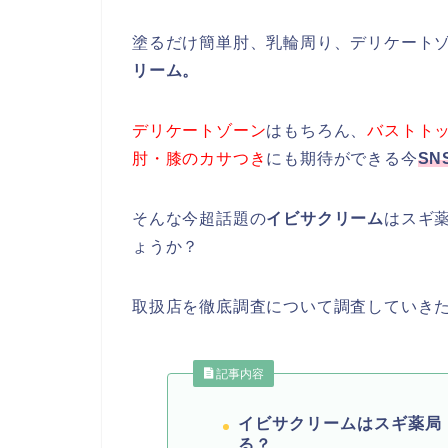
塗るだけ簡単肘、乳輪周り、デリケート
リーム。
デリケートゾーン
はもちろん、
バストト
肘・膝のカサつき
にも期待ができる今
S
そんな今超話題の
イビサクリーム
はスギ
ょうか？
取扱店を徹底調査について調査していき
記事内容
イビサクリームはスギ薬局
る？