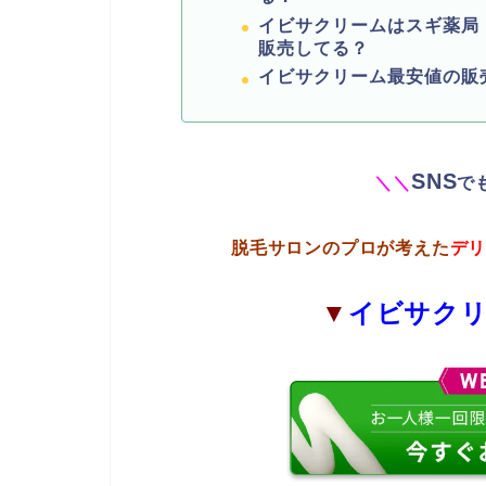
イビサクリームはスギ薬局
販売してる？
イビサクリーム最安値の販
SNS
＼
＼
で
脱毛サロンのプロが考えた
デ
▼
イビサク