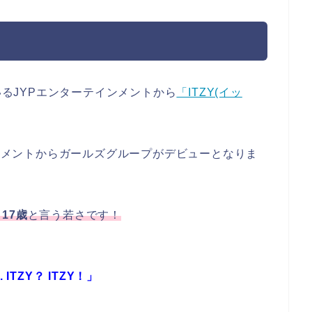
いるJYPエンターテインメントから
「ITZY(イッ
ンメントからガールズグループがデビューとなりま
と
17歳
と言う若さです！
. ITZY？ ITZY！」