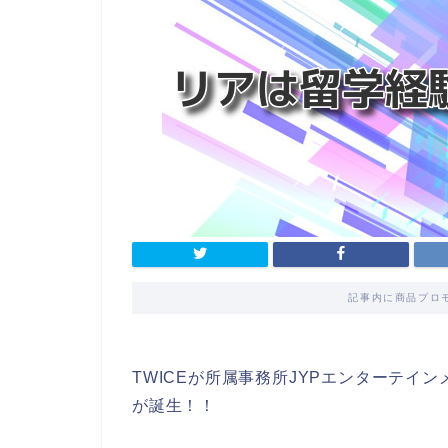
記事内に商品プロ
TWICEが所属事務所JYPエンターテイ
が誕生！！