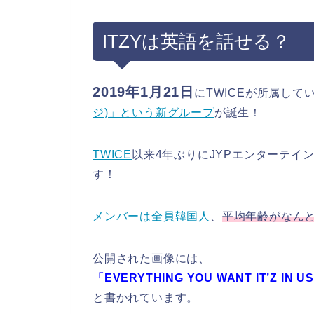
ITZYは英語を話せる？
2019年1月21日
にTWICEが所属して
ジ)」という新グループ
が誕生！
TWICE
以来4年ぶりにJYPエンターテイ
す！
メンバーは全員韓国人
、
平均年齢がなん
公開された画像には、
「EVERYTHING YOU WANT IT’Z IN US
と書かれています。