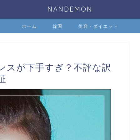
NANDEMON
ホーム
韓国
美容・ダイエット
のダンスが下手すぎ？不評な訳
証