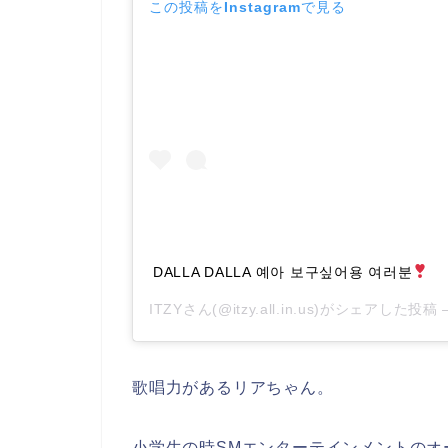
この投稿をInstagramで見る
DALLA DALLA 예아 보구싶어용 여러분
ITZYさん(@itzy.all.in.us)がシェアした投稿 
歌唱力があるリアちゃん。
小学生の時SMエンターテインメントのオ