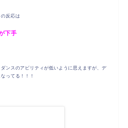
トの反応は
が下手
もダンスのアビリティが低いように思えますが、デ
になってる！！！