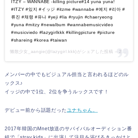
ITZY – WANNABE -killing picture#14 yuna yuna!
#ITZY #있지 #イッジ #itzme #wannabe #예지 #리아 #
류진 #채령 #유나 #yeji #lia #ryujin #chaeryeong
#yuna #mitzy #newalbum #wannabemusicvideo
#musicviedo #lazygirlkkk #killingpicture #picture
#shareing #korea #taiwan
懶散少女_aangie(@lazygirl.kkk)がシェアした投稿 –
2020年 3月月13日午前6時12分PDT
メンバーの中でもビジュアル担当と言われるほどのル
ックス♪
イッジの中で1位、2位を争うルックスです！
デビュー前から話題だった
ユナちゃん。
2017年韓国のMnet放送のサバイバルオーディション番
組で「stray kids」に出演して注目を浴びるきっかけと