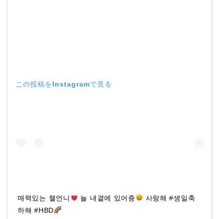
この投稿をInstagramで見る
매력있는 챌언니
늘 내곁에 있어죵
사랑해 #생일축
하해 #HBD