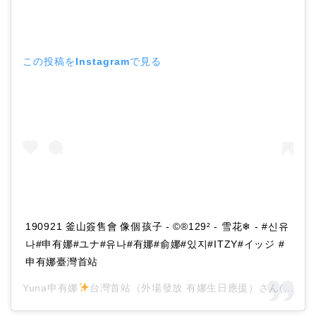
この投稿をInstagramで見る
190921 釜山簽售會 像個孩子 - ©®129² - 雪花❄ - #신유
나#申有娜#ユナ#유나#有娜#俞娜#있지#ITZY#イッジ #
申有娜臺灣首站
Yuna申有娜
台灣首站（外場發放 有娜生日應援）さん(@itzy_yuna_tw)がシェアした投稿 -