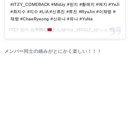
#ITZY_COMEBACK #Midzy #믿지 #황예지 #예지 #YeJi
#최지수 #지수 #LiA #신류진 #류진 #RyuJin #이채령 #
채령 #ChaeRyeong #신유나 #유나 #YuNa
ITZY:있지-台灣團站
さん(@itzy_190212_)がシェアした投稿 -
メンバー同士の絡みがとにかく楽しい！！！