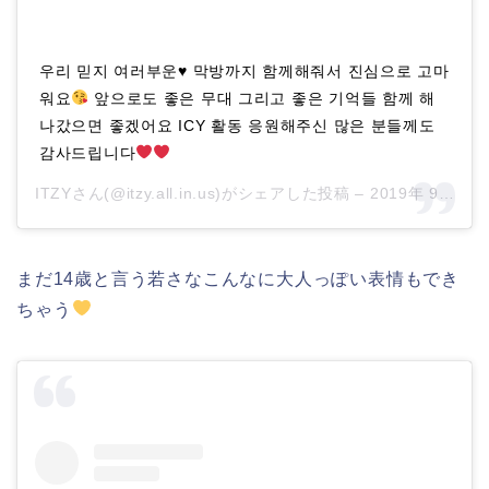
우리 믿지 여러부운
♥️
막방까지 함께해줘서 진심으로 고마
워요
앞으로도 좋은 무대 그리고 좋은 기억들 함께 해
나갔으면 좋겠어요 ICY 활동 응원해주신 많은 분들께도
감사드립니다
ITZYさん(@itzy.all.in.us)がシェアした投稿 –
2019年 9月月3日午前6時23分PDT
まだ14歳と言う若さなこんなに大人っぽい表情もでき
ちゃう