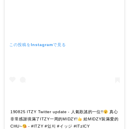
この投稿をInstagramで見る
190825 ITZY Twitter update - 人氣歌謠的一位!!
真心
非常感謝填滿了ITZY一周的MIDZY!
給MIDZY裝滿愛的
CHU~
- #ITZY #있지 #イッジ #ITzICY