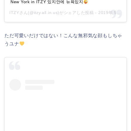
New York in ITZY 있지안에 뉴욕있지
ITZYさん(@itzy.all.in.us)がシェアした投稿 -
2019年 5月月8日午後7時06分PDT
ただ可愛いだけではない！こんな無邪気な顔もしちゃ
うユナ