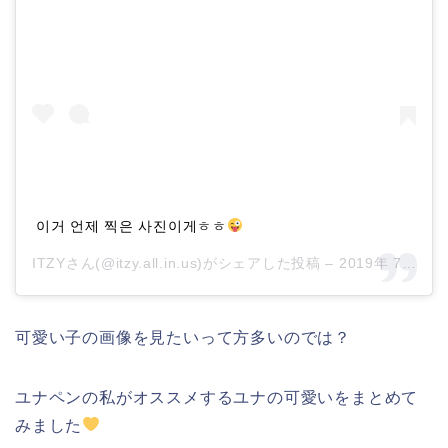
이거 언제 찍은 사진이게ㅎㅎ
ITZYさん(@itzy.all.in.us)がシェアした投稿 –
2019年 7月月3日午前12時15分PDT
可愛い子の画像を見たいって方多いのでは？
ユナペンの私がオススメするユナの可愛いをまとめて
みました