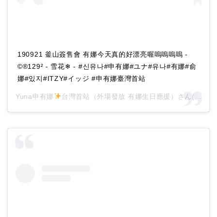
190921 釜山簽售會 有娜今天真的好漂亮喔嗚嗚嗚嗚 -
©®129² - 雪花❄ - #신유나#申有娜#ユナ#유나#有娜#俞
娜#있지#ITZY#イッジ #申有娜臺灣首站
Yuna申有娜
台灣首站（外場發放 有娜生日應援）さん(@itzy_yuna_tw)がシェアした投稿 -