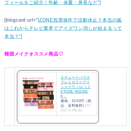
フィールをご紹介！年齢・体重・身長など”]
[blogcard url=”
IZONE投票操作で活動休止？本当の嵐
はこれからテレビ業界でアイズワン消しが始まるって
本当？”]
韓国メイクオススメ商品♡
エチュードハウス
プレイカラーアイ
シャドウ パレット
ETUDE HOUSE
P…
価格：3240円（税
込、送料無料)
(20
20/7/17時点)