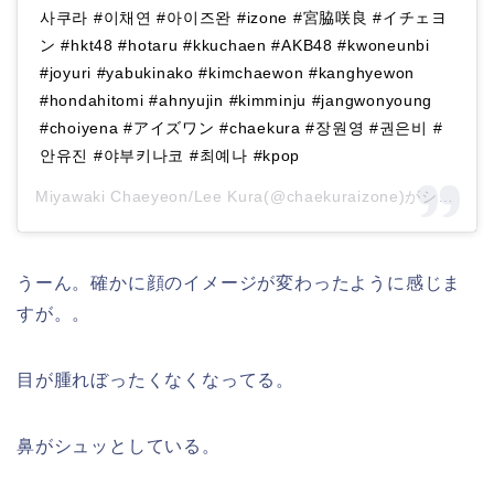
사쿠라 #이채연 #아이즈완 #izone #宮脇咲良 #イチェヨ
ン #hkt48 #hotaru #kkuchaen #AKB48 #kwoneunbi
#joyuri #yabukinako #kimchaewon #kanghyewon
#hondahitomi #ahnyujin #kimminju #jangwonyoung
#choiyena #アイズワン #chaekura #장원영 #권은비 #
안유진 #야부키나코 #최예나 #kpop
Miyawaki Chaeyeon/Lee Kura(@chaekuraizone)がシェアした投稿 –
うーん。確かに顔のイメージが変わったように感じま
すが。。
目が腫れぼったくなくなってる。
鼻がシュッとしている。