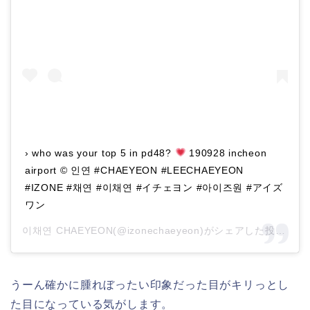
› who was your top 5 in pd48?
190928 incheon
airport © 인연 #CHAEYEON #LEECHAEYEON
#IZONE #채연 #이채연 #イチェヨン #아이즈원 #アイズ
ワン
이채연 CHAEYEON(@izonechaeyeon)がシェアした投稿 –
2
うーん確かに腫れぼったい印象だった目がキリっとし
た目になっている気がします。