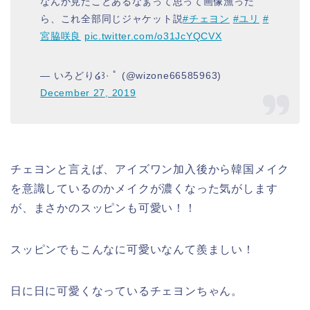
なんか見たことあるなぁって思って画像漁った
ら、これ全部同じジャケット説
#チェヨン
#ユリ
#
宮脇咲良
pic.twitter.com/o31JcYQCVX
— いろどり໒꒱· ﾟ (@wizone66585963)
December 27, 2019
チェヨンと言えば、アイズワン加入後から韓国メイク
を意識しているのかメイクが濃くなった気がします
が、まさかのスッピンも可愛い！！
スッピンでもこんなに可愛いなんて羨ましい！
日に日に可愛くなっているチェヨンちゃん。