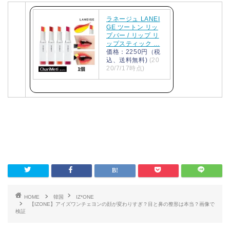
ラネージュ LANEI
GE ツートン リッ
プバー / リップ リ
ップスティック …
価格：2250円（税
込、送料無料)
(20
20/7/17時点)
HOME
韓国
IZ*ONE
【IZONE】アイズワンチェヨンの顔が変わりすぎ？目と鼻の整形は本当？画像で
検証