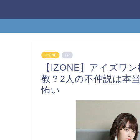
IZ*ONE
PR
【IZONE】アイズワ
教？2人の不仲説は本
怖い