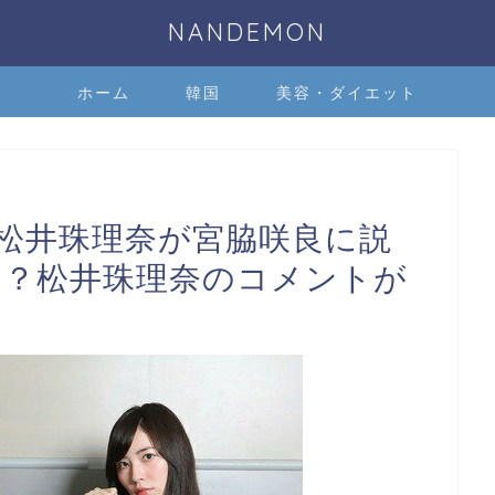
NANDEMON
ホーム
韓国
美容・ダイエット
ン松井珠理奈が宮脇咲良に説
当？松井珠理奈のコメントが