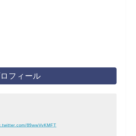
プロフィール
c.twitter.com/89wwVvKMFT