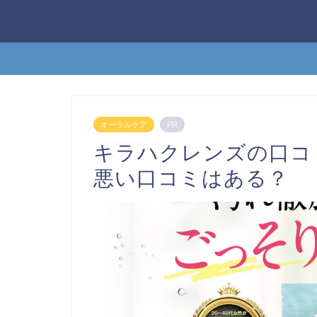
オーラルケア
PR
キラハクレンズの口
悪い口コミはある？