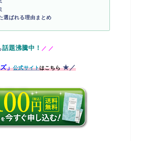
ミ
ミ
った選ばれる理由まとめ
話題沸騰中！
も
／
／
ズ」
★／
公式サイト
はこちら