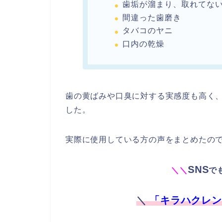
歯垢が溜まり、取れてな
間違った歯磨き
タバコのヤニ
口内の乾燥
歯の黄ばみや口臭に対する実感度も高く
した。
実際に使用している方の声をまとめたの
SNS
＼
＼
で
＼
「キラハクレン