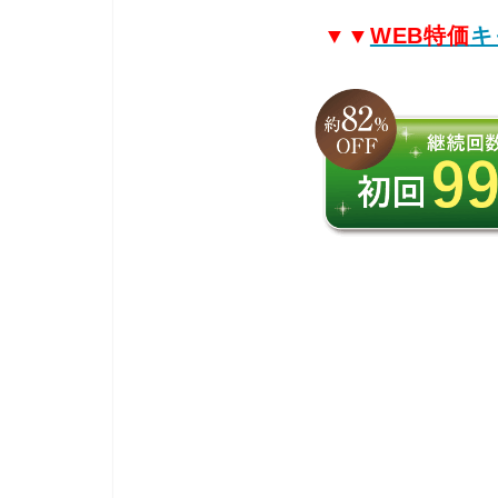
▼▼
WEB特価
キ