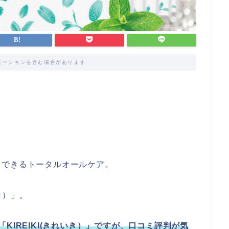
モーションを含む場合があります
！
もできるトータルオールケア。
き）」。
「KIREIKI(きれいき）」ですが、口コミ評判が気