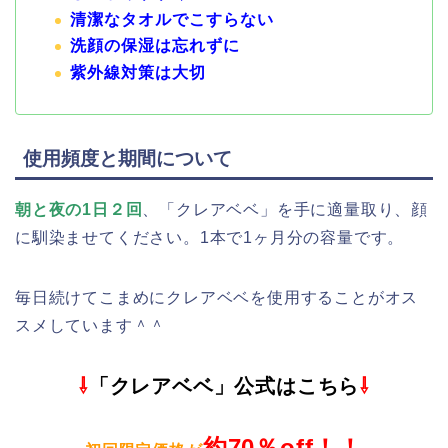
清潔なタオルでこすらない
洗顔の保湿は忘れずに
紫外線対策は大切
使用頻度と期間について
朝と夜の1日２回
、「
クレアベベ
」を手に適量取り、顔
に馴染ませてください。1本で1ヶ月分の容量です。
毎日続けてこまめに
クレアベベ
を使用することがオス
スメしています＾＾
⇩
「クレアベベ」公式はこちら
⇩
約70％off！！