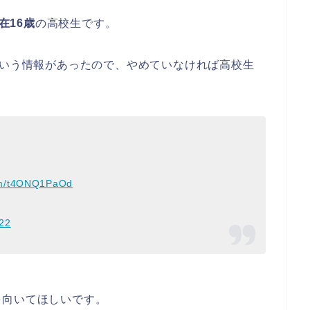
在16歳
の高校生です。
いう情報があったので、やめていなければ高校生
com/t4ONQ1PaOd
022
を向いてほしいです。