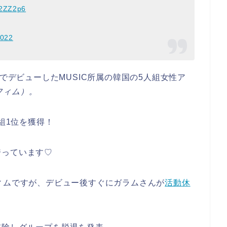
n2ZZ2p6
2022
SS』でデビューしたMUSIC所属の韓国の5人組女性ア
フィム）。
番組1位を獲得！
誇っています♡
ィムですが、デビュー後すぐにガラムさんが
活動休