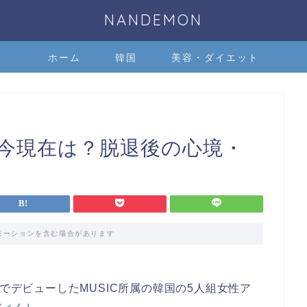
NANDEMON
ホーム
韓国
美容・ダイエット
今現在は？脱退後の心境・
モーションを含む場合があります
SS』でデビューしたMUSIC所属の韓国の5人組女性ア