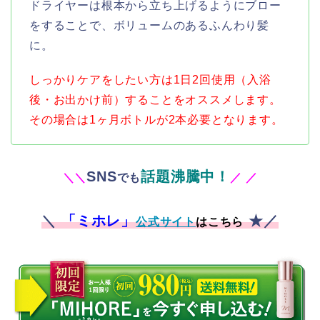
ドライヤーは根本から立ち上げるようにブロー
をすることで、ボリュームのあるふんわり髪
に。
しっかりケアをしたい方は1日2回使用（入浴
後・お出かけ前）することをオススメします。
その場合は1ヶ月ボトルが2本必要となります。
SNS
話題沸騰中！
＼
＼
でも
／
／
＼
「ミホレ」
★／
公式サイト
はこちら