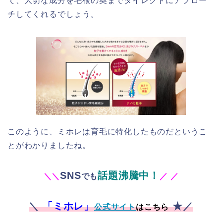
て、大切な成分を毛根の奥までダイレクトにアプロー
チしてくれるでしょう。
このように、ミホレは育毛に特化したものだというこ
とがわかりましたね。
SNS
話題沸騰中！
＼
＼
でも
／
／
＼
「ミホレ」
★／
公式サイト
はこちら