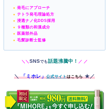
発毛にアプローチ
テトラ発毛理論処方
浸透ナノ化DDS採用
９種類の和漢成分
医薬部外品
毛髪診断士監修
SNS
話題沸騰中！
＼
＼
でも
／
／
＼
「ミホレ」
★／
公式サイト
はこちら