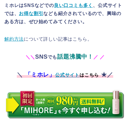
ミホレはSNSなどでの
良い口コミも多く
、公式サイト
では、
お得な割引
なども紹介されているので、興味の
ある方は、ぜひ始めてみてください。
解約方法
について詳しい記事はこちら。
SNS
話題沸騰中！
＼
＼
でも
／
／
＼
「ミホレ」
★／
公式サイト
はこちら