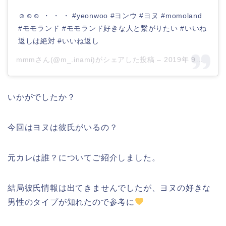
☺︎︎︎︎☺︎︎︎︎☺︎︎︎︎ ・ ・ ・ #yeonwoo #ヨンウ #ヨヌ #momoland
#モモランド #モモランド好きな人と繋がりたい #いいね
返しは絶対 #いいね返し
mmmさん(@m_.inami)がシェアした投稿 –
2019年 9月月5日午前6時13分PDT
いかがでしたか？
今回はヨヌは彼氏がいるの？
元カレは誰？についてご紹介しました。
結局彼氏情報は出てきませんでしたが、ヨヌの好きな
男性のタイプが知れたので参考に