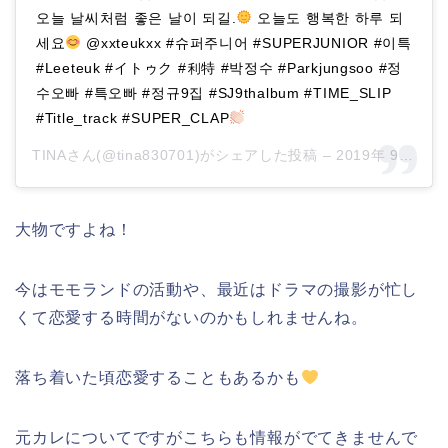
오늘 날씨처럼 좋은 날이 되길.
오늘도 행복한 하루 되
세요
@xxteukxx #슈퍼주니어 #SUPERJUNIOR #이특
#Leeteuk #イトゥク #利特 #박정수 #Parkjungsoo #정
수오빠 #특오빠 #정규9집 #SJ9thalbum #TIME_SLIP
#Title_track #SUPER_CLAP
TINAさん(@tina830701)がシェアした投稿 –
2019年 9月月23日午後9時42分PDT
大物ですよね！
今はモモランドの活動や、最近はドラマの撮影が忙し
くて恋愛する時間がないのかもしれませんね。
落ち着いた頃恋愛することもあるかも
元カレについてですがこちらも情報がでてきませんで