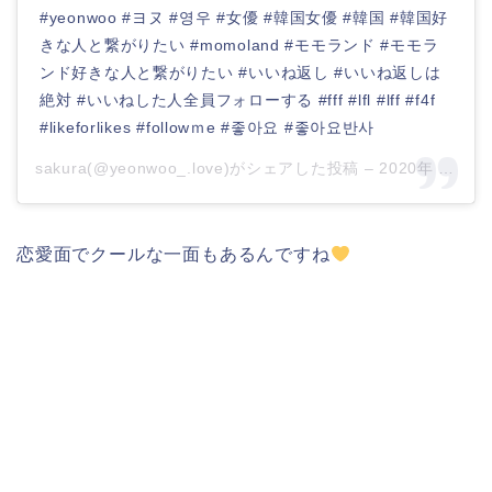
#yeonwoo #ヨヌ #영우 #女優 #韓国女優 #韓国 #韓国好
きな人と繋がりたい #momoland #モモランド #モモラ
ンド好きな人と繋がりたい #いいね返し #いいね返しは
絶対 #いいねした人全員フォローする #fff #lfl #lff #f4f
#likeforlikes #followｍe #좋아요 #좋아요반사
sakura(@yeonwoo_.love)がシェアした投稿 –
2020年 2月月21日午前6時28分PST
恋愛面でクールな一面もあるんですね