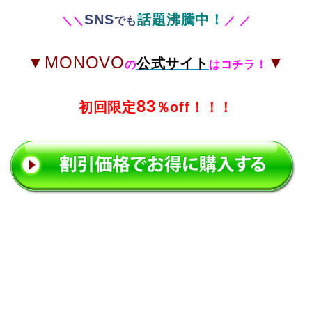
SNS
話題沸騰中！
＼
＼
でも
／
／
▼MONOVO
▼
公式サイト
の
はコチラ！
83
初回限定
％off！！！