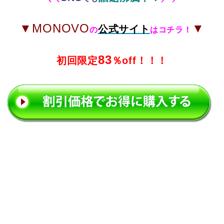
▼MONOVO
▼
公式サイト
の
はコチラ！
83
初回限定
％off！！！