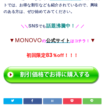
トでは、お得な割引なども紹介されているので、興味
のある方は、ぜひ始めてみてください。
SNS
話題沸騰中！
＼
＼
でも
／
／
▼MONOVO
▼
公式サイト
の
はコチラ！
83
初回限定
％off！！！