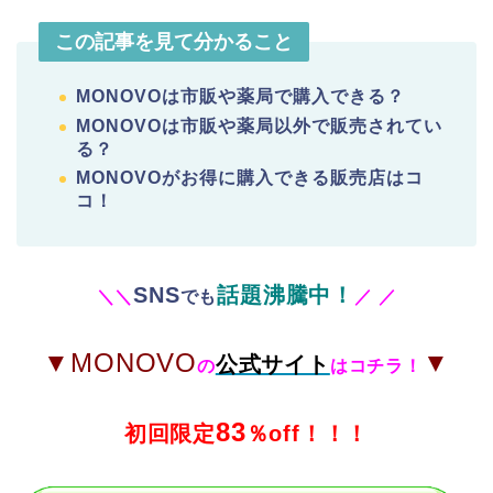
この記事を見て分かること
MONOVOは
市販や薬局で購入できる？
MONOVOは市販や薬局以外で販売されてい
る？
MONOVOがお得に購入できる
販売店はコ
コ！
SNS
話題沸騰中！
＼
＼
でも
／
／
▼MONOVO
▼
公式サイト
の
はコチラ！
83
初回限定
％off！！！