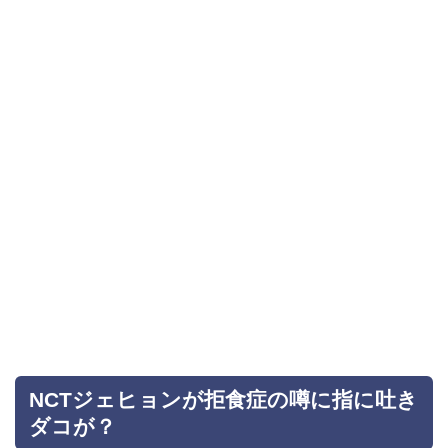
NCTジェヒョンが拒食症の噂に指に吐き
ダコが？