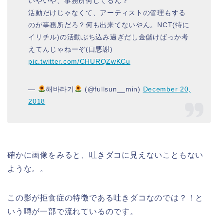
いやいや、事務所何してるん？
活動だけじゃなくて、アーティストの管理もする
のが事務所だろ？何も出来てないやん。NCT(特に
イリチル)の活動ぶち込み過ぎだし金儲けばっか考
えてんじゃねーぞ(口悪謝)
pic.twitter.com/CHURQZwKCu
—
해바라기
(@fullsun__min)
December 20,
2018
確かに画像をみると、吐きダコに見えないこともない
ような。。
この影が拒食症の特徴である吐きダコなのでは？！と
いう噂が一部で流れているのです。