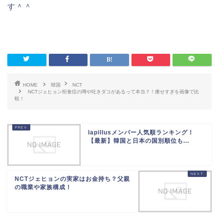
す＾＾
HOME
韓国
NCT
NCTジェヒョン拒食症の噂や吐きダコがあるって本当？！痩せすぎを画像で比
較！
lapillusメンバー人気順ランキング！
【最新】韓国と日本の国別順位も...
NCTジェヒョンの実家はお金持ち？父親
の職業や家族構成！