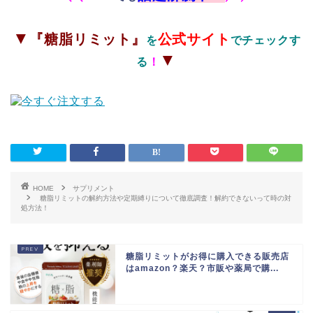
▼
『糖脂リミット』
公式サイト
を
でチェックす
▼
る
！
HOME
サプリメント
糖脂リミットの解約方法や定期縛りについて徹底調査！解約できないって時の対
処方法！
糖脂リミットがお得に購入できる販売店
はamazon？楽天？市販や薬局で購...