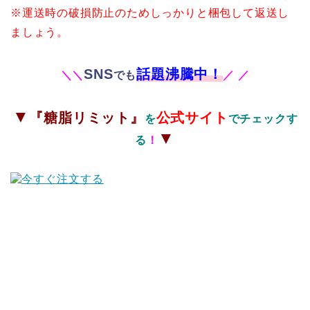
※運送時の破損防止のためしっかりと梱包して返送し
ましょう。
SNS
話題沸騰中！
＼
＼
でも
／
／
▼
『糖脂リミット』
公式サイト
を
でチェックす
▼
る
！