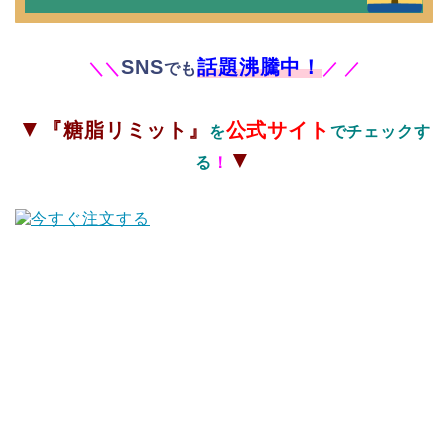
SNS
話題沸騰中！
＼
＼
でも
／
／
▼
『糖脂リミット』
公式サイト
を
でチェックす
▼
る
！