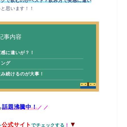
ングで飲むのがベスト？飲み方で実感に違い
いと思います！！
記事内容
実感に違いが？！
ミング
飲み続けるのが大事！
話題沸騰中！
も
／
／
▼
公式サイト
を
でチェックする
！