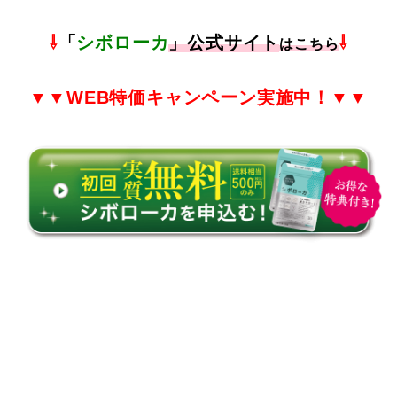
⇩
「
シボローカ
」公式サイト
⇩
はこちら
▼▼
WEB特価
キャンペーン実施中！▼▼