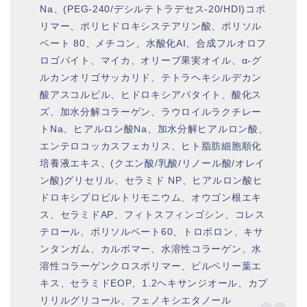
Na、(PEG-240/デシルテトラデセス-20/HDI)コポ
リマー、ポリヒドロキシステアリン酸、ポリソル
ベート 80、メチコン、水酸化AI、合成フルオロフ
ロゴパイト、マイカ、オリーブ果実オイル、α-グ
ルカンオリゴサッカリド、テトラヘキシルデカン
酸アスコルビル、ヒドロキシアパタイト、酸化ス
ズ、加水分解コラーゲン、ラウロイルラクチレー
トNa、ヒアルロン酸Na、加水分解ヒアルロン酸、
エンテロコッカスフェカリス、ヒト脂肪細胞順化
培養液エキス、(クエン酸/乳酸/リノール酸/オレイ
ン酸)グリセリル、セラミド NP、ヒアルロン酸ヒ
ドロキシプロピルトリモニウム、オウゴン根エキ
ス、セラミドAP、フィトスフィンゴシン、コレス
テロール、ポリソルベート60、トロポロン、キサ
ンタンガム、カルボマー、水溶性コラーゲン、水
溶性コラーゲンクロスポリマー、ビルベリー葉エ
キス、セラミドEOP、1.2ヘキサンジオール、カプ
リリルグリコール、フェノキシエタノール