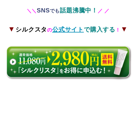
SNS
話題沸騰中！
＼
＼
でも
／
／
▼
▼
シルクスタ
公式サイト
で購入する
の
！