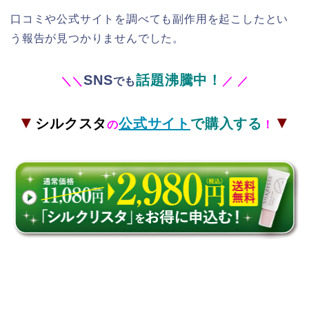
口コミや公式サイトを調べても副作用を起こしたとい
う報告が見つかりませんでした。
SNS
話題沸騰中！
＼
＼
でも
／
／
▼
▼
シルクスタ
公式サイト
で購入する
の
！