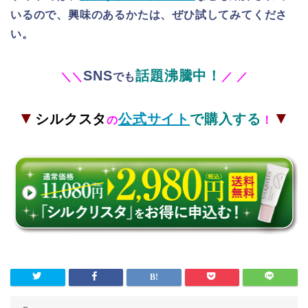
いるので、興味のあるかたは、ぜひ試してみてくださ
い。
SNS
話題沸騰中！
＼
＼
でも
／
／
▼
▼
シルクスタ
公式サイト
で購入する
の
！