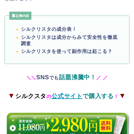
記事内容
シルクリスタの成分表！
シルクリスタは成分からみて安全性を徹底
調査
シルクリスタを使って副作用は起こる？
SNS
話題沸騰中！
＼
＼
でも
／
／
▼
▼
シルクスタ
公式サイト
で購入する
の
！