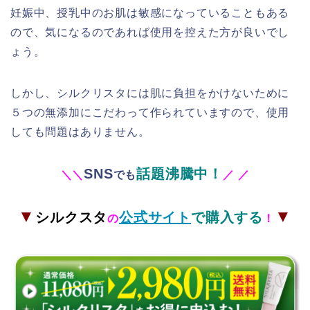
妊娠中、授乳中のお肌は敏感になっていることもある
ので、気になるのであれば使用を控えた方が良いでし
ょう。
しかし、シルクリスタには肌に負担をかけないために
５つの無添加にこだわって作られていますので、使用
しても問題はありません。
SNS
話題沸騰中！
＼
＼
でも
／
／
▼
▼
シルクスタ
公式サイト
で購入する
の
！