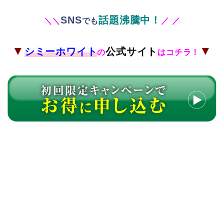
SNS
話題沸騰中！
＼
＼
でも
／
／
▼
▼
シミーホワイト
公式サイト
の
はコチラ！