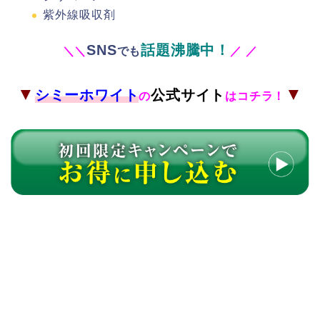
紫外線吸収剤
SNS
話題沸騰中！
＼
＼
でも
／
／
▼
▼
シミーホワイト
公式サイト
の
はコチラ！