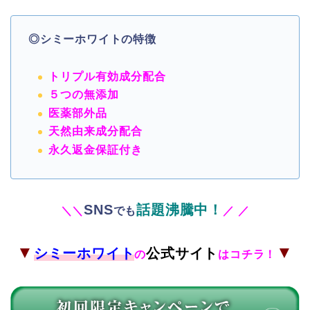
◎シミーホワイトの特徴
トリプル有効成分配合
５つの無添加
医薬部外品
天然由来成分配合
永久返金保証付き
SNS
話題沸騰中！
＼
＼
でも
／
／
▼
▼
シミーホワイト
公式サイト
の
はコチラ！